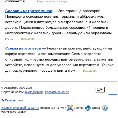
отличается… …
Энциклопедия Кольера
Словарь метротерминов
— Эта страница глоссарий.
Приведены основные понятия, термины и аббревиатуры,
встречающиеся в литературе о метрополитене и железной
дороге. Подавляющее большинство сокращений пришли в
метрополитен с железной дороги напрямую или образованы
по… …
Википедия
Схемы вертолетов
— Реактивный момент, действующий на
корпус вертолёта, и его компенсация Схема вертолета
описывает количество несущих винтов вертолёта, а также тип
устройств, используемых для управления вертолетом. Усилие
для раскручивания несущего винта мож …
Википедия
© Академик, 2000-2026
18+
Обратная связь:
Техподдержка
,
Реклама на сайте
👣 Путешествия
Экспорт словарей на сайты
, сделанные на PHP,
Joomla,
Drupal,
WordPress, MODx.